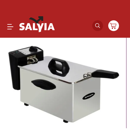
Productos
Novedades
Outlet
Ofertas
Marcas
Catálogos