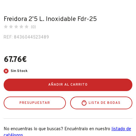
Fabricantes
Freidora 2’5 L. Inoxidable Fdr-25
(0)
Conócenos
REF: 8436044523489
Blog
FAQ’s
67.76
€
Contacto
Sin Stock
AÑADIR AL CARRITO
PRESUPUESTAR
LISTA DE BODAS
No encuentras lo que buscas? Encuéntralo en nuestro
listado de
catálogos