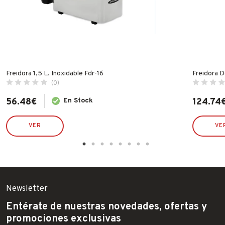
Freidora 1,5 L. Inoxidable Fdr-16
Freidora D
(0)
56.48
€
En Stock
124.74
VER
VE
Newsletter
Entérate de nuestras novedades, ofertas y
promociones exclusivas