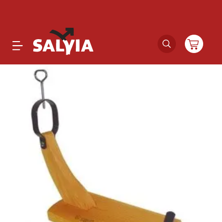
Productos
Novedades
Outlet
Ofertas
Marcas
Catálogos