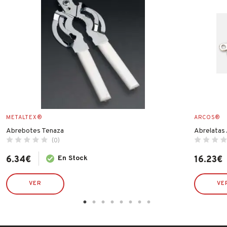
METALTEX®
ARCOS®
Abrebotes Tenaza
Abrelatas 
(0)
6.34
€
En Stock
16.23
€
VER
VE