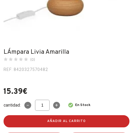
Fabricantes
Conócenos
Blog
FAQ’s
LÁmpara Livia Amarilla
Contacto
(0)
REF: 8420327570482
15.39
€
LÁmpara
cantidad:
En Stock
Livia
Amarilla
cantidad
AÑADIR AL CARRITO