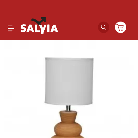
Productos
Novedades
Outlet
Ofertas
Marcas
Catálogos