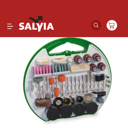
Productos
Novedades
Outlet
Ofertas
Marcas
Catálogos