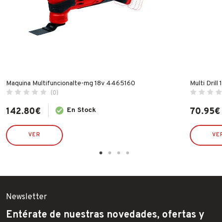
Maquina Multifuncionalte-mg 18v 4465160
Multi Dril
(0)
142.80
€
En Stock
70.95
€
El
El
precio
precio
original
actual
VER
VE
era:
es:
89.06€.
70.95€.
Newsletter
Entérate de nuestras novedades, ofertas y