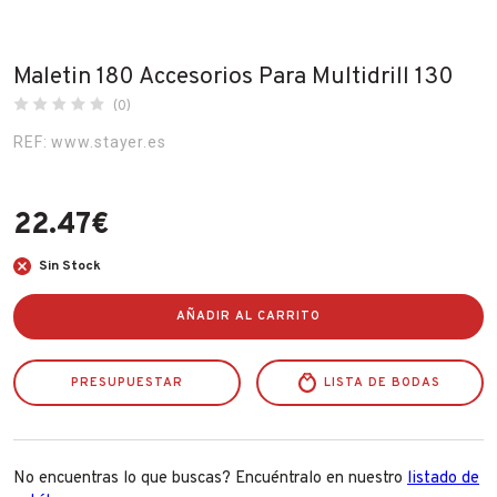
Fabricantes
Maletin 180 Accesorios Para Multidrill 130
Conócenos
(0)
REF: www.stayer.es
Blog
FAQ’s
22.47
€
Contacto
Sin Stock
AÑADIR AL CARRITO
PRESUPUESTAR
LISTA DE BODAS
No encuentras lo que buscas? Encuéntralo en nuestro
listado de