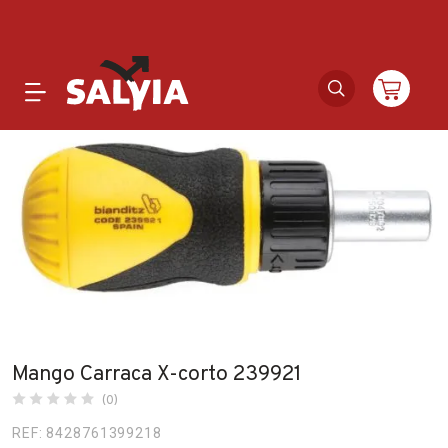
Productos
Novedades
Outlet
Ofertas
Marcas
Mango Carraca X-corto 239921
(0)
Catálogos
REF: 8428761399218