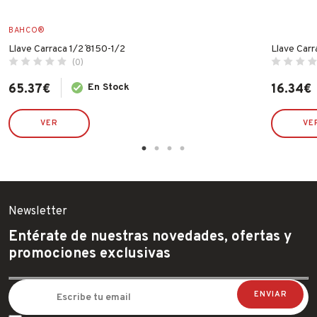
BAHCO®
Llave Carraca 1/2´ 8150-1/2
Llave Car
(0)
65.37
€
En Stock
16.34
€
VER
VE
Newsletter
Entérate de nuestras novedades, ofertas y
promociones exclusivas