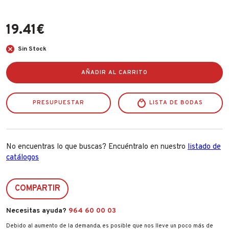
Fabricantes
19.41
€
Conócenos
Sin Stock
Blog
AÑADIR AL CARRITO
FAQ’s
Contacto
PRESUPUESTAR
LISTA DE BODAS
No encuentras lo que buscas? Encuéntralo en nuestro
listado de
catálogos
COMPARTIR
Necesitas ayuda?
964 60 00 03
Debido al aumento de la demanda, es posible que nos lleve un poco más de