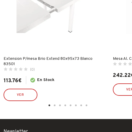
Extension P/mesa Brio Extend 80x95x73 Blanco
Mesa Al. C
83501
(0)
242.22
113.76
€
En Stock
VE
VER
Newsletter