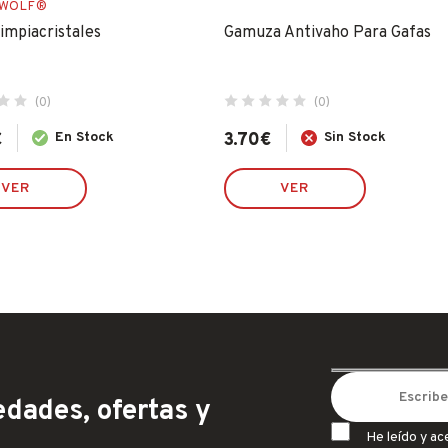
 WOLF®
impiacristales
Gamuza Antivaho Para Gafas
(0)
(0)
€
En Stock
3.70
€
Sin Stock
VER
VER
dades, ofertas y
He leído y ac