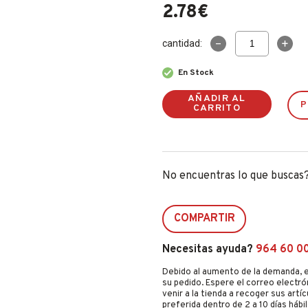
2.78
€
Multiusos
cantidad:
Asevi
750ml
En Stock
24237
cantidad
AÑADIR AL
P
CARRITO
No encuentras lo que buscas
COMPARTIR
Necesitas ayuda?
964 60 0
Debido al aumento de la demanda, e
su pedido. Espere el correo electró
venir a la tienda a recoger sus artí
preferida dentro de 2 a 10 días hábil