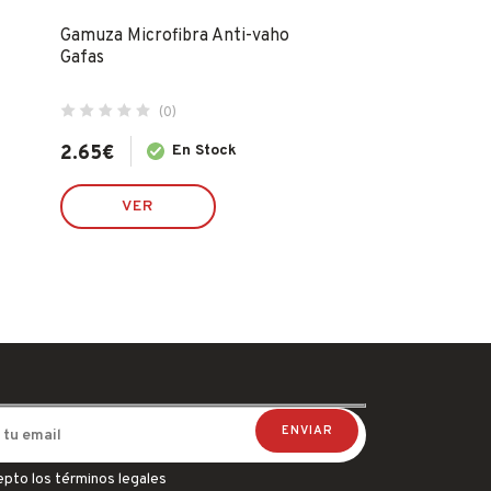
Gamuza Microfibra Anti-vaho
Limpiador Espu
Gafas
Klima 400ml 3
(0)
(0)
2.65
€
En Stock
7.09
€
S
VER
VER
epto los términos legales