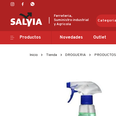
Ferreteria,
Suministro industrial
Categori
y Agricola
Productos
Productos
Novedades
Outlet
Novedades
Inicio
Tienda
DROGUERIA
PRODUCTOS 
Outlet
Ofertas
Marcas
Catálogos