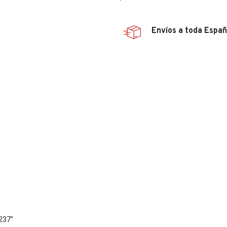
Envíos a toda Espa
4237”