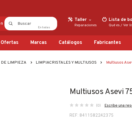
Taller
Lista de b
as
Reparaciones
Qué es
/
Ver l
En
todas
Ofertas
Marcas
Catálogos
Fabricantes
DE LIMPIEZA
LIMPIACRISTALES Y MULTIUSOS
Multiusos Ase
Multiusos Asevi 
(0)
Escribe una re
REF: 8411582242375