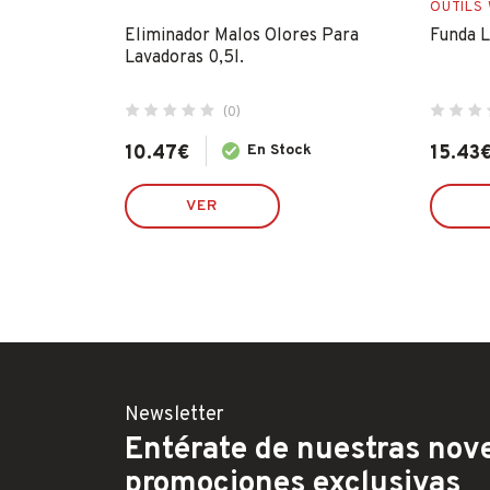
OUTILS
Eliminador Malos Olores Para
Funda L
Lavadoras 0,5l.
(0)
ck
10.47
€
En Stock
15.43
VER
Newsletter
Entérate de nuestras nove
promociones exclusivas