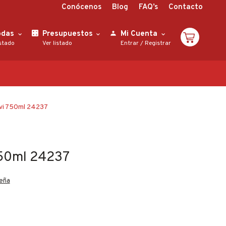
Conócenos
Blog
FAQ’s
Contacto
odas
Presupuestos
Mi Cuenta
istado
Ver listado
Entrar
/
Registrar
vi 750ml 24237
750ml 24237
seña