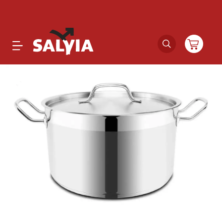
Productos
Novedades
Outlet
Ofertas
Marcas
Catálogos