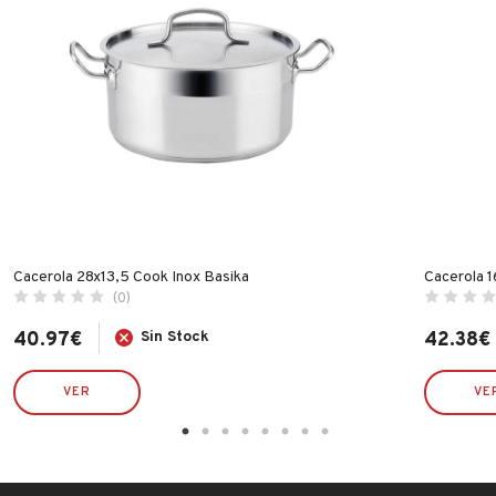
Cacerola 28x13,5 Cook Inox Basika
Cacerola 
(0)
40.97
€
Sin Stock
42.38
€
VER
VE