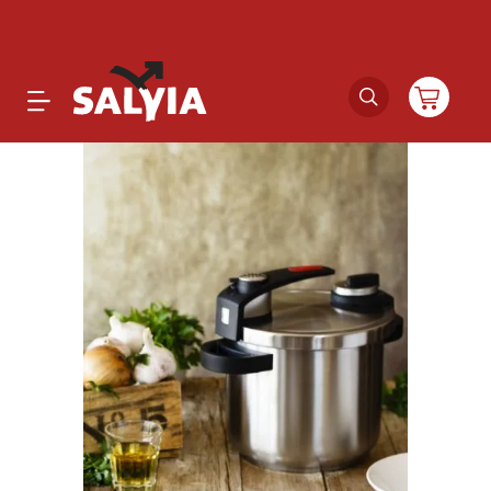
Productos
Novedades
Outlet
Ofertas
Marcas
Catálogos