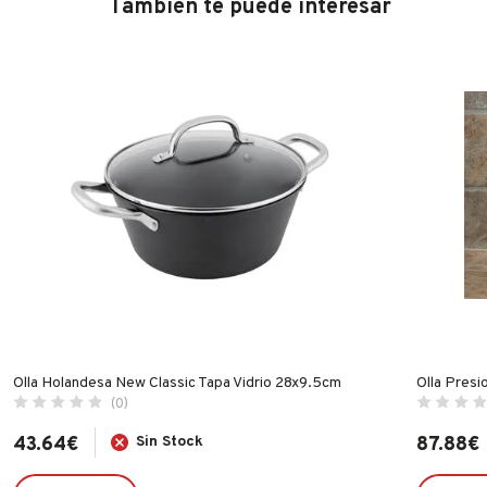
También te puede interesar
Olla Holandesa New Classic Tapa Vidrio 28x9.5cm
Olla Presi
(0)
43.64
€
Sin Stock
87.88
€