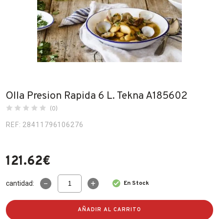
Fabricantes
Conócenos
Blog
FAQ’s
Olla Presion Rapida 6 L. Tekna A185602
Contacto
(0)
REF: 28411796106276
121.62
€
Olla
cantidad:
En Stock
Presion
Rapida
6
AÑADIR AL CARRITO
L.