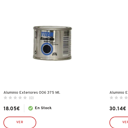
Aluminio Exteriores 006 375 Ml.
Aluminio E
(0)
18.05
€
En Stock
30.14
€
VER
VE