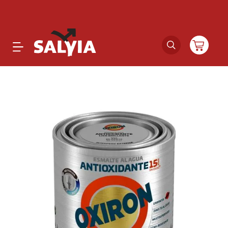
Productos
Novedades
Outlet
Ofertas
Marcas
Catálogos