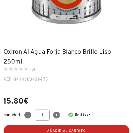
Fabricantes
Conócenos
Blog
FAQ’s
Oxiron Al Agua Forja Blanco Brillo Liso
Contacto
250ml.
(0)
REF: 8414800409475
15.80
€
Oxiron
cantidad:
En Stock
Al
Agua
Forja
AÑADIR AL CARRITO