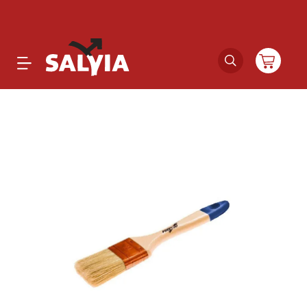
Productos
Novedades
Outlet
Ofertas
Marcas
Catálogos