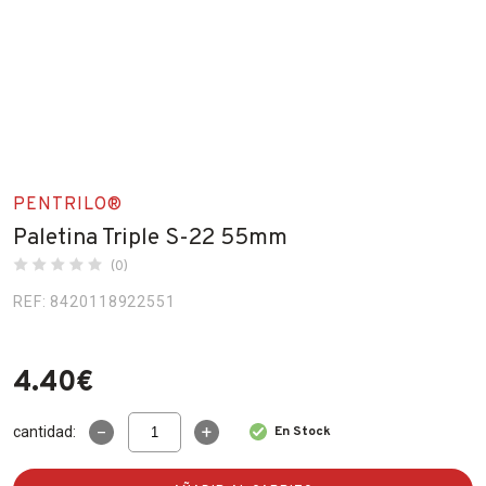
Fabricantes
Conócenos
Blog
FAQ’s
PENTRILO®
Contacto
Paletina Triple S-22 55mm
(0)
REF: 8420118922551
4.40
€
Paletina
cantidad:
En Stock
Triple
S-
22