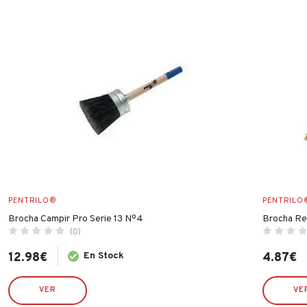
PENTRILO®
PENTRILO
Brocha Campir Pro Serie 13 Nº4
Brocha Re
(0)
12.98
€
En Stock
4.87
€
VER
VE