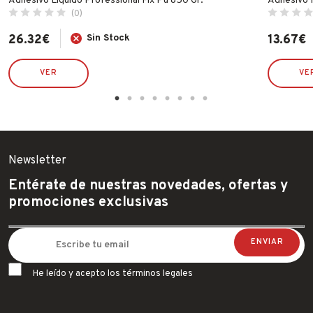
Adhesivo Liquido Professional Fix Pu 850 Gr.
Adhesivo 
(0)
26.32
€
Sin Stock
13.67
€
VER
VE
Newsletter
Entérate de nuestras novedades, ofertas y
promociones exclusivas
He leído y acepto los términos legales