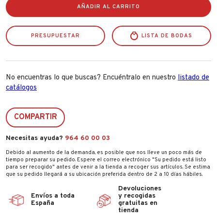
Clavos
AÑADIR AL CARRITO
Para
Todo
Cristal
PRESUPUESTAR
Blister
LISTA DE BODAS
90g
cantidad
No encuentras lo que buscas? Encuéntralo en nuestro
listado de
catálogos
COMPARTIR
Necesitas ayuda?
964 60 00 03
Debido al aumento de la demanda, es posible que nos lleve un poco más de
tiempo preparar su pedido. Espere el correo electrónico "Su pedido está listo
para ser recogido" antes de venir a la tienda a recoger sus artículos. Se estima
que su pedido llegará a su ubicación preferida dentro de 2 a 10 días hábiles.
Devoluciones
Envíos a toda
y recogidas
España
gratuitas en
tienda