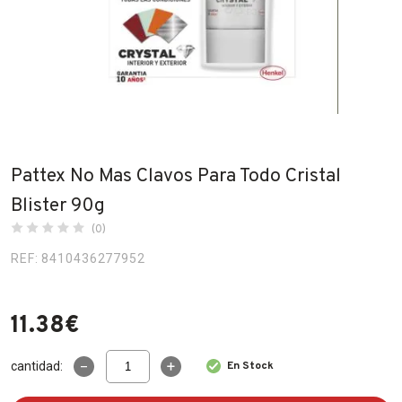
Fabricantes
Conócenos
Blog
FAQ’s
Pattex No Mas Clavos Para Todo Cristal
Contacto
Blister 90g
(0)
REF: 8410436277952
11.38
€
Pattex
cantidad:
En Stock
No
Mas