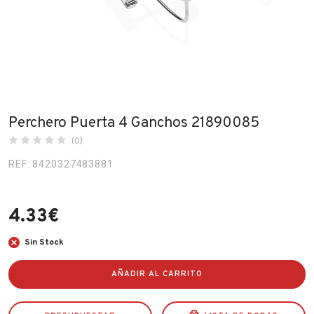
Fabricantes
Conócenos
Blog
FAQ’s
Perchero Puerta 4 Ganchos 21890085
Contacto
(0)
REF: 8420327483881
4.33
€
Sin Stock
AÑADIR AL CARRITO