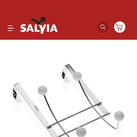
Productos
Novedades
Outlet
Ofertas
Marcas
Catálogos