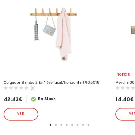
INOFIX®
Colgador Bambu 2 En 1 (vertical/horizontal) 905018
Percha 30
(0)
42.43
€
En Stock
14.40
€
VER
VE