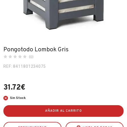
Fabricantes
Conócenos
Blog
FAQ’s
Pongotodo Lombok Gris
Contacto
(0)
REF: 8411801234075
31.72
€
Sin Stock
AÑADIR AL CARRITO