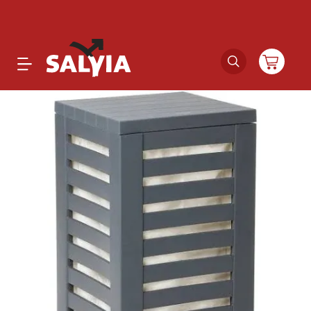
Productos
Novedades
Outlet
Ofertas
Marcas
Catálogos