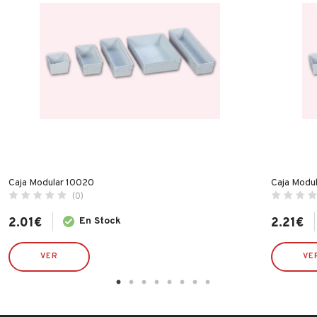
Caja Modular 10020
Caja Modu
(0)
2.01
€
En Stock
2.21
€
VER
VE