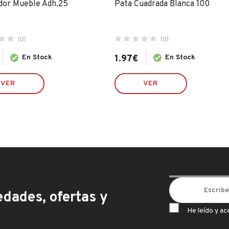
dor Mueble Adh.25
Pata Cuadrada Blanca 100
(0)
(0)
En Stock
1.97
€
En Stock
VER
VER
dades, ofertas y
He leído y ac