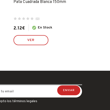
Pata Cuadrada Blanca 150mm
Pata Cuadrada
(0)
(0)
2.12
€
En Stock
1.90
€
E
VER
VER
epto los términos legales