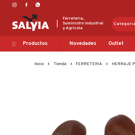
Ferreteria,
Suministro industrial
Categori
y Agricola
Productos
Productos
Novedades
Outlet
Novedades
Inicio
Tienda
FERRETERIA
HERRAJE 
Outlet
Ofertas
Marcas
Catálogos