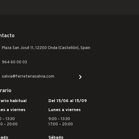
ntacto
Plaza San José 11, 12200 Onda (Castellón), Spain
964 60 00 03
salvia@ferreteriasalvia.com
rario
ario habitual
Del 15/06 al 15/09
es a viernes
Lunes a viernes
0 – 13:30
9:00 – 13:30
30 – 20:00
17:00 – 20:00
bado
Sábado