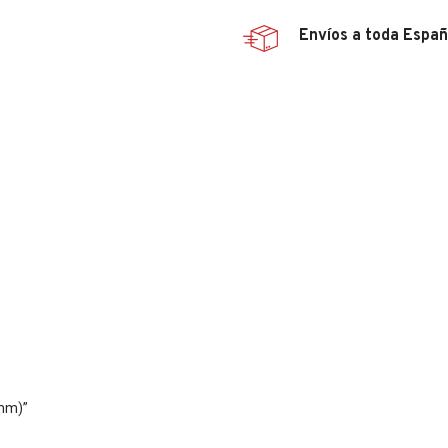
Envíos a toda Espa
6mm)”