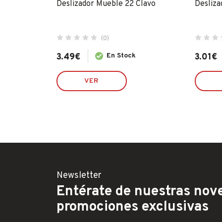
16mm)
Deslizador Mueble 22 Clavo
Desliza
(0)
3.49
€
En Stock
3.01
€
VER
Newsletter
Entérate de nuestras nove
promociones exclusivas