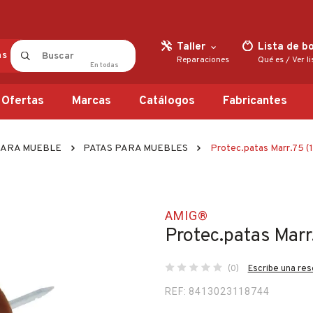
Taller
Lista de b
as
Reparaciones
Qué es
/
Ver l
En
todas
Ofertas
Marcas
Catálogos
Fabricantes
PARA MUEBLE
PATAS PARA MUEBLES
Protec.patas Marr.75 
AMIG®
Protec.patas Mar
(0)
Escribe una re
REF: 8413023118744