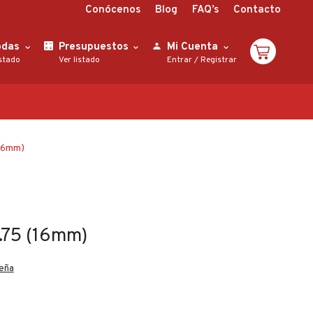
Conócenos
Blog
FAQ’s
Contacto
odas
Presupuestos
Mi Cuenta
istado
Ver listado
Entrar
/
Registrar
(16mm)
r.75 (16mm)
seña