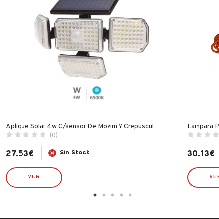
Aplique Solar 4w C/sensor De Movim Y Crepuscul
Lampara Po
(0)
27.53
€
Sin Stock
30.13
€
VER
VE