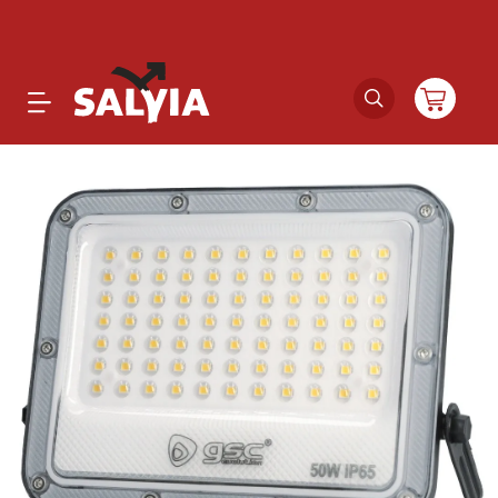
Productos
Novedades
Outlet
Ofertas
Marcas
Catálogos