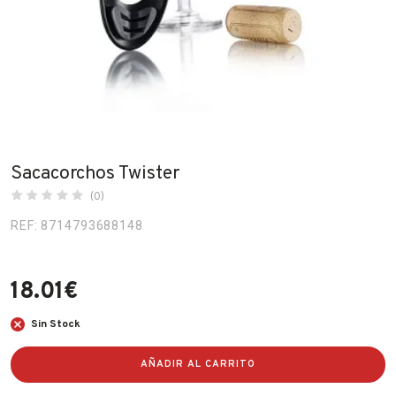
Fabricantes
Conócenos
Blog
FAQ’s
Sacacorchos Twister
Contacto
(0)
REF: 8714793688148
18.01
€
Sin Stock
AÑADIR AL CARRITO