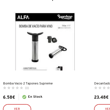
Bomba Vacio 2 Tapones Supreme
Decantado
(0)
6.58
€
En Stock
23.48
€
VER
VE