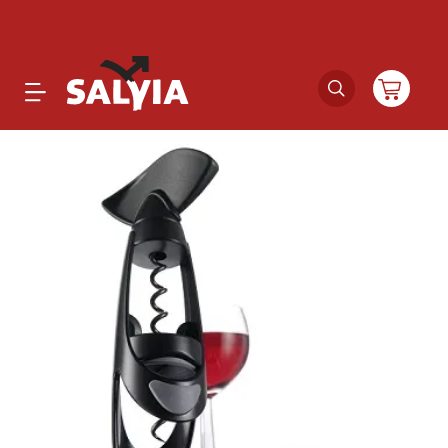
Productos
Novedades
Outlet
Ofertas
Marcas
Catálogos