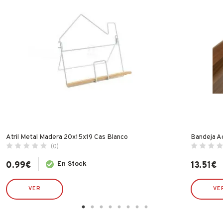
Atril Metal Madera 20x15x19 Cas Blanco
Bandeja A
(0)
0.99
€
En Stock
13.51
€
VER
VE