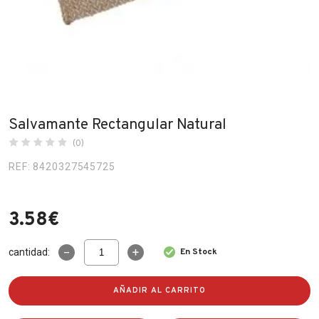
Fabricantes
Conócenos
Blog
FAQ’s
Salvamante Rectangular Natural
Contacto
(0)
REF: 8420327545725
3.58
€
Salvamante
cantidad:
En Stock
Rectangular
Natural
cantidad
AÑADIR AL CARRITO