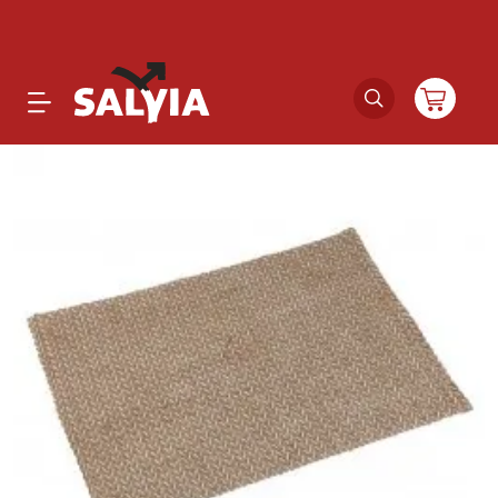
Productos
Novedades
Outlet
Ofertas
Marcas
Catálogos