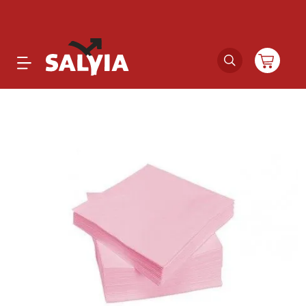
Productos
Novedades
Outlet
Ofertas
Marcas
Catálogos