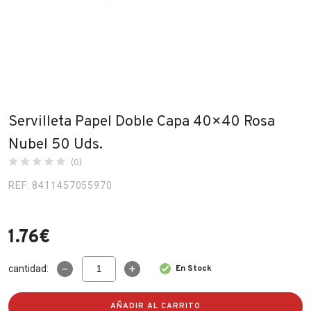
Fabricantes
Conócenos
Blog
FAQ’s
Servilleta Papel Doble Capa 40×40 Rosa
Contacto
Nubel 50 Uds.
(0)
REF: 8411457055970
1.76
€
Servilleta
cantidad:
En Stock
Papel
Doble
Capa
AÑADIR AL CARRITO