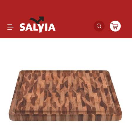
Productos
Novedades
Outlet
Ofertas
Marcas
Catálogos