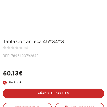
Fabricantes
Conócenos
Blog
FAQ’s
Tabla Cortar Teca 45*34*3
Contacto
(0)
REF: 7896403792849
60.13
€
Sin Stock
AÑADIR AL CARRITO