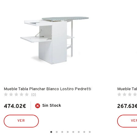
Mueble Tabla Planchar Blanco Lostiro Pedretti
Mueble Tab
(0)
474.02
€
Sin Stock
267.63
VER
VE