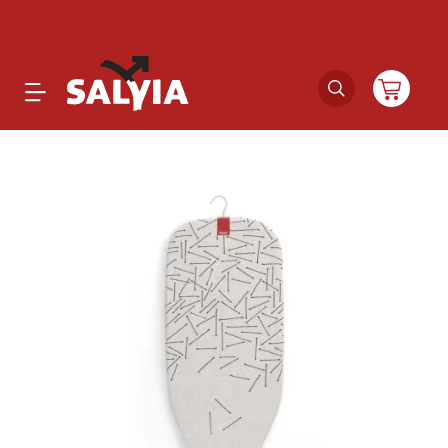
Productos
Novedades
Outlet
Ofertas
Marcas
Catálogos