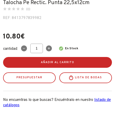
Talocha Pe Rectic. Punta 22,5x12cm
Fabricantes
(0)
REF: 8413797839982
Conócenos
Blog
10.80
€
FAQ’s
Talocha
cantidad:
En Stock
Pe
Contacto
Rectic.
Punta
AÑADIR AL CARRITO
22,5x12cm
cantidad
PRESUPUESTAR
LISTA DE BODAS
No encuentras lo que buscas? Encuéntralo en nuestro
listado de
catálogos