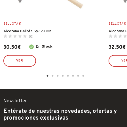
BELLOTA®
BELLOTA®
Alcotana Bellota 5932-00n
Alcotana 
(0)
30.50
€
En Stock
32.50
€
VER
VE
Newsletter
Entérate de nuestras novedades, ofertas y
promociones exclusivas