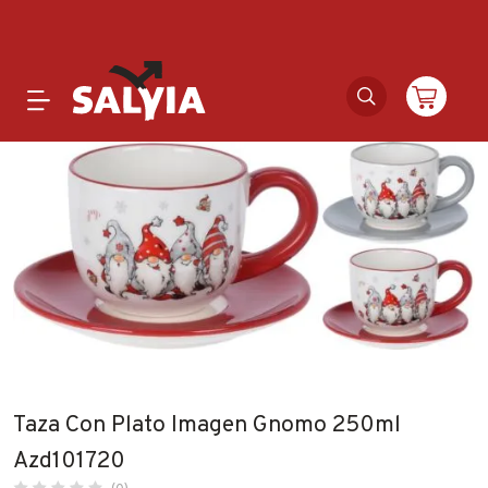
Productos
Novedades
Outlet
Ofertas
Marcas
Taza Con Plato Imagen Gnomo 250ml
Catálogos
Azd101720