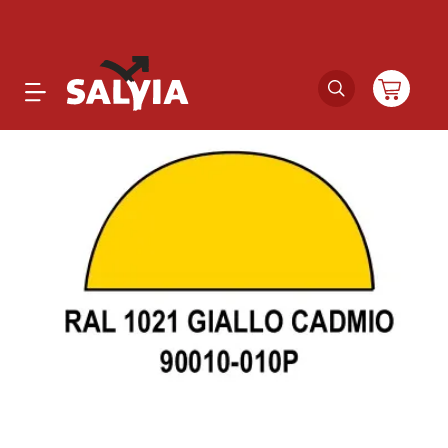
Productos
Novedades
Outlet
Ofertas
Marcas
Catálogos