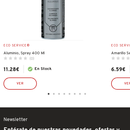
ECO SERVICE®
ECO SERV
Aluminio, Spray 400 Ml
Amarillo 
(0)
11.28
€
En Stock
6.59
€
VER
VE
Newsletter