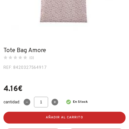
Fabricantes
Conócenos
Blog
FAQ’s
Tote Bag Amore
Contacto
(0)
REF: 8420327564917
4.16
€
Tote
cantidad:
En Stock
Bag
Amore
cantidad
AÑADIR AL CARRITO