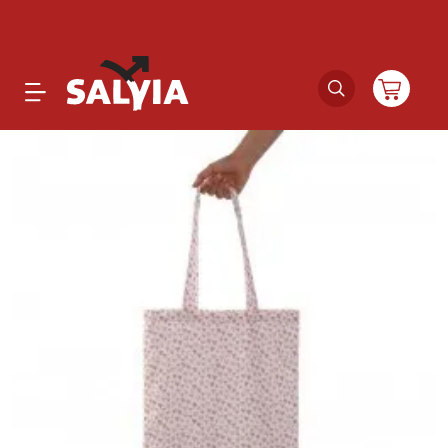
Productos
Novedades
Outlet
Ofertas
Marcas
Catálogos