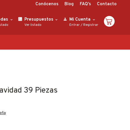
Conócenos
Blog
FAQ’s
Contacto
odas
Presupuestos
Mi Cuenta
istado
Ver listado
Entrar
/
Registrar
avidad 39 Piezas
seña