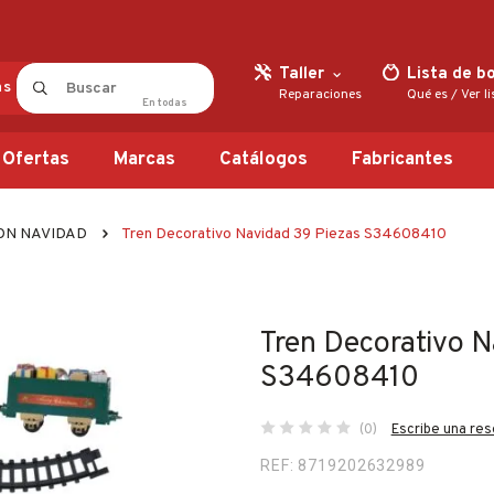
Taller
Lista de b
as
Reparaciones
Qué es
/
Ver l
En
todas
Ofertas
Marcas
Catálogos
Fabricantes
ON NAVIDAD
Tren Decorativo Navidad 39 Piezas S34608410
Tren Decorativo N
S34608410
(0)
Escribe una re
REF: 8719202632989