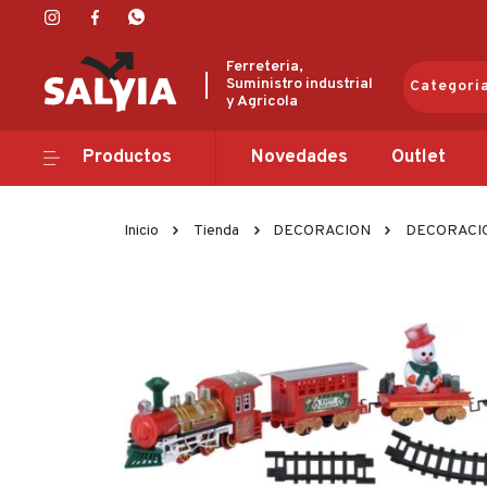
Ferreteria,
Suministro industrial
Categori
y Agricola
Productos
Productos
Novedades
Outlet
Novedades
Inicio
Tienda
DECORACION
DECORACI
Outlet
Ofertas
Marcas
Catálogos