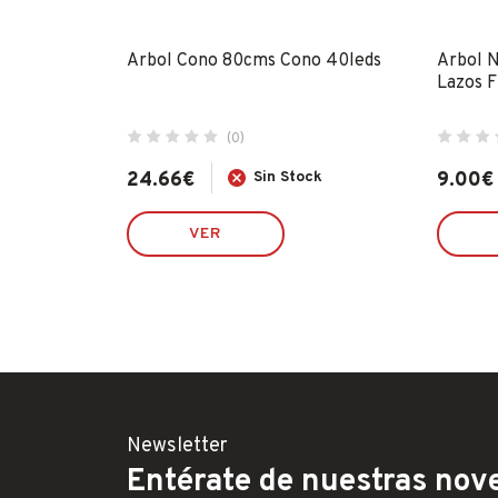
Decorada
Arbol Cono 80cms Cono 40leds
Arbol 
Lazos 
(0)
k
24.66
€
Sin Stock
9.00
€
VER
Newsletter
Entérate de nuestras nove