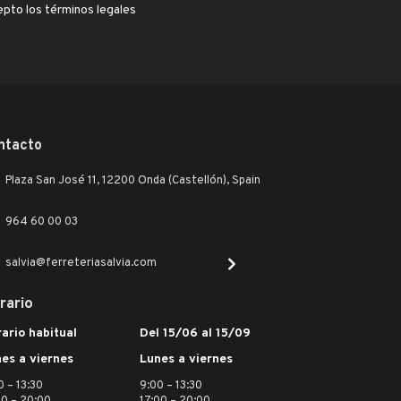
epto los términos legales
ntacto
Plaza San José 11, 12200 Onda (Castellón), Spain
964 60 00 03
salvia@ferreteriasalvia.com
rario
ario habitual
Del 15/06 al 15/09
es a viernes
Lunes a viernes
0 – 13:30
9:00 – 13:30