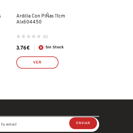
s
Ardilla Con PiÑas 11cm
Bolsa Regalo M
Alx604450
NavideÑos Abd
(0)
(0)
3.76
€
Sin Stock
0.93
€
S
VER
VER