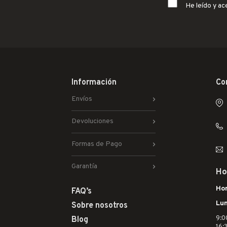
He leído y ac
Información
Co
Envíos
Devoluciones
Formas de Pago
Garantía
Ho
Hor
FAQ’s
Lun
Sobre nosotros
9:0
Blog