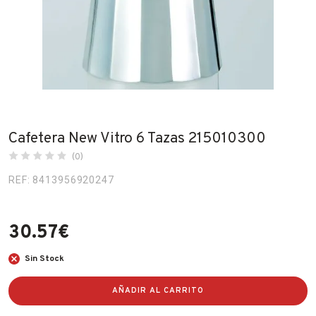
Fabricantes
Conócenos
Blog
FAQ’s
Cafetera New Vitro 6 Tazas 215010300
Contacto
(0)
REF: 8413956920247
30.57
€
Sin Stock
AÑADIR AL CARRITO