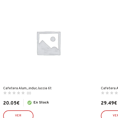
Cafetera Alum,.induc.luccia 6t
Cafetera A
(0)
20.05
€
En Stock
29.49
€
VER
VE