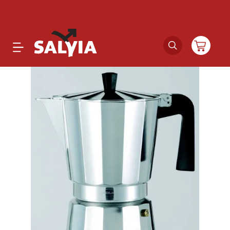
Productos
Novedades
Outlet
Ofertas
Marcas
Catálogos