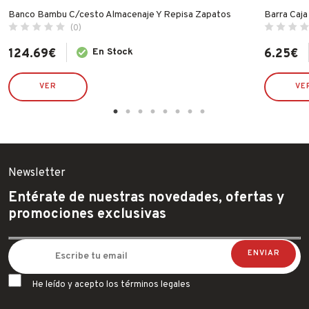
Banco Bambu C/cesto Almacenaje Y Repisa Zapatos
Barra Caj
(0)
124.69
€
En Stock
6.25
€
VER
VE
Newsletter
Entérate de nuestras novedades, ofertas y
promociones exclusivas
He leído y acepto los términos legales