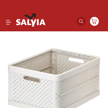
Productos
Novedades
Outlet
Ofertas
Marcas
Catálogos