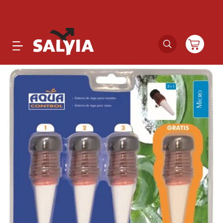
Productos
Novedades
Outlet
Ofertas
Marcas
Catálogos