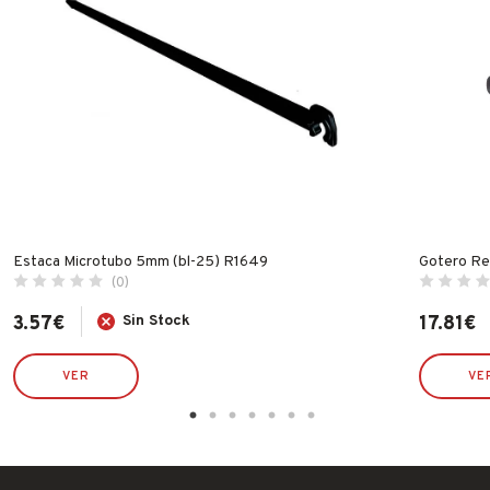
Estaca Microtubo 5mm (bl-25) R1649
Gotero Reg
(0)
3.57
€
Sin Stock
17.81
€
VER
VE