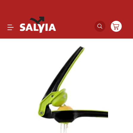
Productos
Novedades
Outlet
Ofertas
Marcas
Catálogos