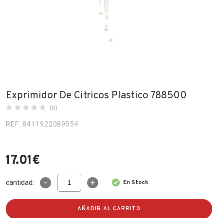
Fabricantes
Conócenos
Blog
FAQ’s
Exprimidor De Citricos Plastico 788500
Contacto
(0)
REF: 8411922089554
17.01
€
Exprimidor
cantidad:
En Stock
De
Citricos
Plastico
AÑADIR AL CARRITO
788500