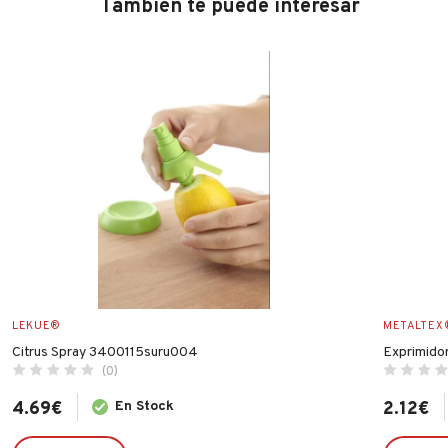
También te puede interesar
LEKUE®
METALTEX
Citrus Spray 3400115suru004
Exprimidor
(0)
4.69
€
En Stock
2.12
€