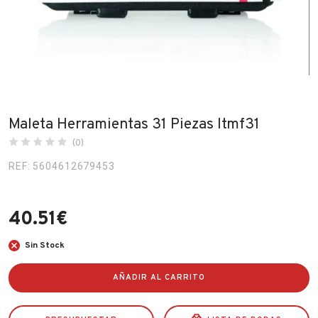
Fabricantes
Conócenos
Blog
FAQ’s
Maleta Herramientas 31 Piezas Itmf31
Contacto
(0)
REF: 5604612679453
40.51
€
Sin Stock
AÑADIR AL CARRITO