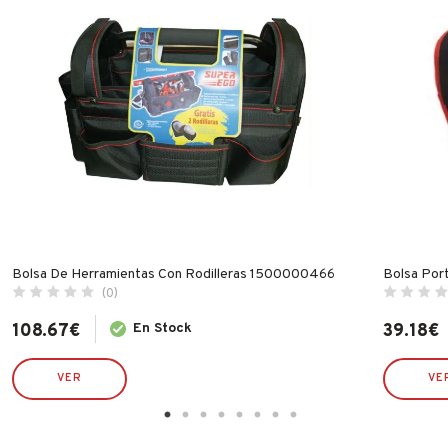
Bolsa De Herramientas Con Rodilleras 1500000466
Bolsa Por
(0)
108.67
€
En Stock
39.18
€
VER
VE