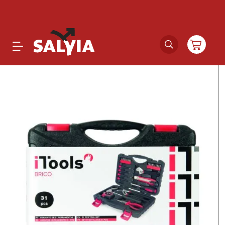
Productos
Novedades
Outlet
Ofertas
Marcas
Catálogos